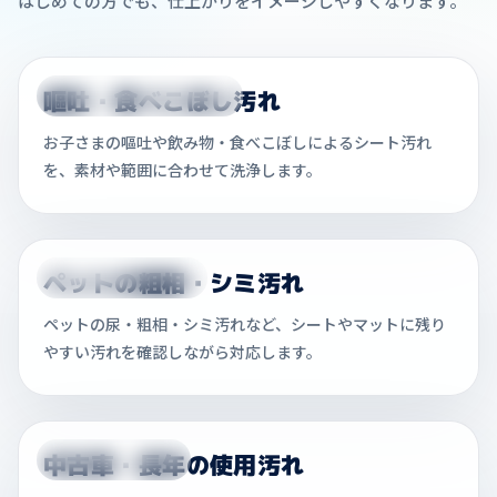
はじめての方でも、仕上がりをイメージしやすくなります。
嘔吐・食べこぼし汚れ
VOMIT / FOOD STAINS
お子さまの嘔吐や飲み物・食べこぼしによるシート汚れ
を、素材や範囲に合わせて洗浄します。
ペットの粗相・シミ汚れ
PET / STAIN CARE
ペットの尿・粗相・シミ汚れなど、シートやマットに残り
やすい汚れを確認しながら対応します。
中古車・長年の使用汚れ
USED CAR SEAT