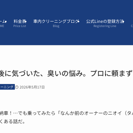
ーム
料金表
車内クリーニングブログ
公式Lineの登録方法
OME
Price List
Blog
Registering Line
C
後に気づいた、臭いの悩み。プロに頼まず
リーニング
2026年5月17日
納車！…でも乗ってみたら「なんか前のオーナーのニオイ（タ
くある話だ。